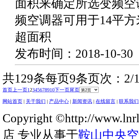
面积来确定所选变频空
频空调器可用于14平
超面积
发布时间：2018-10-3
共129条
每页9条
页次：2/1
首页
上一页
1
2
3
4
5
6
7
8
9
10
下一页
尾页
网站首页
|
关于我们
|
产品中心
|
新闻资讯
|
在线留言
|
联系我们
Copyright ©http://ww
店 专业从事于
鞍山中央空