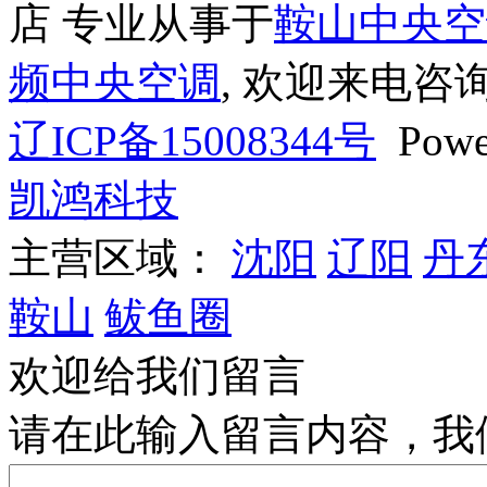
店 专业从事于
鞍山中央空
频中央空调
, 欢迎来电咨询
辽ICP备15008344号
Powe
凯鸿科技
主营区域：
沈阳
辽阳
丹
鞍山
鲅鱼圈
欢迎给我们留言
请在此输入留言内容，我