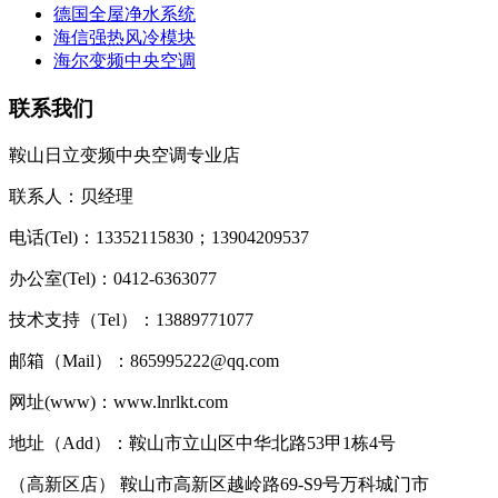
德国全屋净水系统
海信强热风冷模块
海尔变频中央空调
联系我们
鞍山日立变频中央空调专业店
联系人：贝经理
电话(Tel)：13352115830；13904209537
办公室(Tel)：0412-6363077
技术支持（Tel）：13889771077
邮箱（Mail）：865995222@qq.com
网址(www)：www.lnrlkt.com
地址（Add）：鞍山市立山区中华北路53甲1栋4号
（高新区店） 鞍山市高新区越岭路69-S9号万科城门市